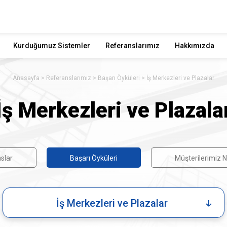
Kurduğumuz Sistemler
Referanslarımız
Hakkımızda
Anasayfa
Referanslarımız
Başarı Öyküleri
İş Merkezleri ve Plazalar
İş Merkezleri ve Plazala
slar
Başarı Öyküleri
Müşterilerimiz N
İş Merkezleri ve Plazalar