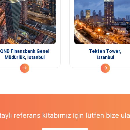
QNB Finansbank Genel
Tekfen Tower,
Müdürlük, İstanbul
İstanbul
aylı referans kitabımız için lütfen bize ul