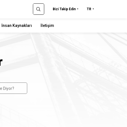
Bizi Takip Edin
TR
İnsan Kaynakları
İletişim
r
e Diyor?