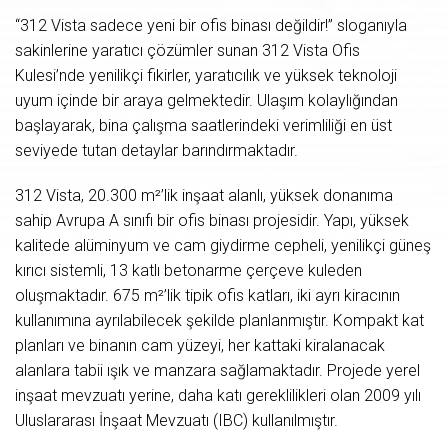
“312 Vista sadece yeni bir ofis binası değildir!” sloganıyla
sakinlerine yaratıcı çözümler sunan 312 Vista Ofis
Kulesi’nde yenilikçi fikirler, yaratıcılık ve yüksek teknoloji
uyum içinde bir araya gelmektedir. Ulaşım kolaylığından
başlayarak, bina çalışma saatlerindeki verimliliği en üst
seviyede tutan detaylar barındırmaktadır.
312 Vista, 20.300 m²’lik inşaat alanlı, yüksek donanıma
sahip Avrupa A sınıfı bir ofis binası projesidir. Yapı, yüksek
kalitede alüminyum ve cam giydirme cepheli, yenilikçi güneş
kırıcı sistemli, 13 katlı betonarme çerçeve kuleden
oluşmaktadır. 675 m²’lik tipik ofis katları, iki ayrı kiracının
kullanımına ayrılabilecek şekilde planlanmıştır. Kompakt kat
planları ve binanın cam yüzeyi, her kattaki kiralanacak
alanlara tabii ışık ve manzara sağlamaktadır. Projede yerel
inşaat mevzuatı yerine, daha katı gereklilikleri olan 2009 yılı
Uluslararası İnşaat Mevzuatı (IBC) kullanılmıştır.