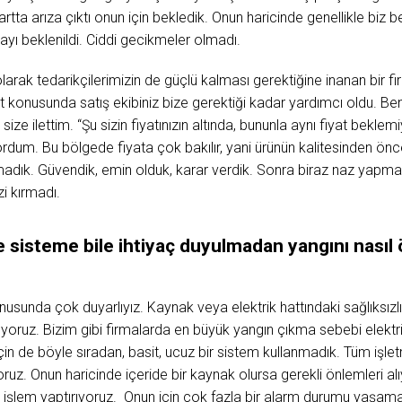
artta arıza çıktı onun için bekledik. Onun haricinde genellikle biz b
yı beklenildi. Ciddi gecikmeler olmadı.
i olarak tedarikçilerimizin de güçlü kalması gerektiğine inanan bir 
yat konusunda satış ekibiniz bize gerektiği kadar yardımcı oldu. B
ı size ilettim. “Şu sizin fiyatınızın altında, bununla aynı fiyat bek
sordum. Bu bölgede fiyata çok bakılır, yani ürünün kalitesinden önc
madık. Güvendik, emin olduk, karar verdik. Sonra biraz naz yapma
zi kırmadı.
isteme bile ihtiyaç duyulmadan yangını nasıl ö
sunda çok duyarlıyız. Kaynak veya elektrik hattındaki sağlıksızlık
yoruz. Bizim gibi firmalarda en büyük yangın çıkma sebebi elektrik
 için de böyle sıradan, basit, ucuz bir sistem kullanmadık. Tüm i
oruz. Onun haricinde içeride bir kaynak olursa gerekli önlemleri a
e işlem yaptırıyoruz. Onun için çok fazla bir alarm durumu yaşam