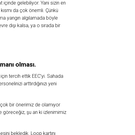
çinde gelebiliyor. Yani sizin en
e kısmı da çok önemli. Çünkü
 ama yangın algılamada böyle
e dışı kalsa, ya o sırada bir
emanı olması.
için tercih ettik EEC’yi. Sahada
onelinizi arttırdığınızı yeni
 çok bir önerimiz de olamıyor
 göreceğiz, şu an ki izlenimimiz
mesini bekledik. Loop kartını