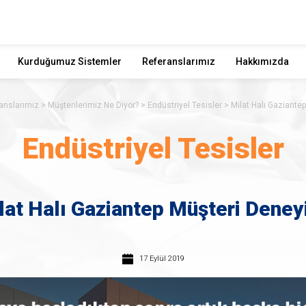
Kurduğumuz Sistemler
Referanslarımız
Hakkımızda
anslarımız
Müşterilerimiz Ne Diyor?
Endüstriyel Tesisler
Milat Halı Gaziante
Endüstriyel Tesisler
lat Halı Gaziantep Müşteri Deney
17 Eylül 2019