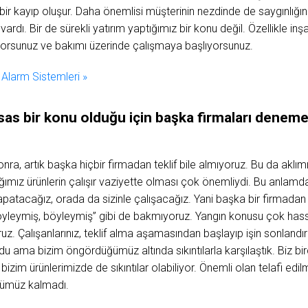
bir kayıp oluşur. Daha önemlisi müşterinin nezdinde de saygınlığın
vardı. Bir de sürekli yatırım yaptığımız bir konu değil. Özellikle inş
yorsunuz ve bakımı üzerinde çalışmaya başlıyorsunuz.
Alarm Sistemleri »
as bir konu olduğu için başka firmaları denem
ra, artık başka hiçbir firmadan teklif bile almıyoruz. Bu da aklım
ığımız ürünlerin çalışır vaziyette olması çok önemliydi. Bu anlamd
patacağız, orada da sizinle çalışacağız. Yani başka bir firmadan
leymiş, böyleymiş” gibi de bakmıyoruz. Yangın konusu çok hassa
Çalışanlarınız, teklif alma aşamasından başlayıp işin sonlandırm
ldu ama bizim öngördüğümüz altında sıkıntılarla karşılaştık. Biz bi
e bizim ürünlerimizde de sıkıntılar olabiliyor. Önemli olan telafi edi
dümüz kalmadı.