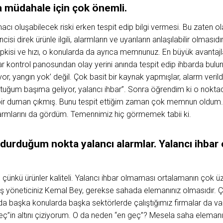
a müdahale için çok önemli.
acı oluşabilecek riski erken tespit edip bilgi vermesi. Bu zaten 
incisi direk ürünle ilgili, alarmların ve uyarıların anlaşılabilir olması
tepkisi ve hızı, o konularda da ayrıca memnunuz. En büyük avantajl
r kontrol panosundan olay yerini anında tespit edip ihbarda buluna
yor, yangın yok’ değil. Çok basit bir kaynak yapmışlar, alarm veri
ktuğum başıma geliyor, yalancı ihbar”. Sonra öğrendim ki o nokta
bir duman çıkmış. Bunu tespit ettiğim zaman çok memnun oldum. 
larmlarını da gördüm. Temennimiz hiç görmemek tabii ki.
durduğum nokta yalancı alarmlar. Yalancı ihba
, çünkü ürünler kaliteli. Yalancı ihbar olmaması ortalamanın çok üzer
ş yöneticiniz Kemal Bey, gerekse sahada elemanınız olmasıdır. Çünk
da başka konularda başka sektörlerde çalıştığımız firmalar da va
geç”in altını çiziyorum. O da neden “en geç”? Mesela saha elemanın