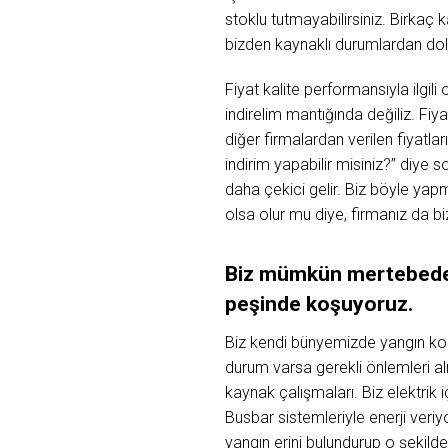
stoklu tutmayabilirsiniz. Birkaç k
bizden kaynaklı durumlardan dola
Fiyat kalite performansıyla ilgil
indirelim mantığında değiliz. Fi
diğer firmalardan verilen fiyatlar
indirim yapabilir misiniz?” diye 
daha çekici gelir. Biz böyle yap
olsa olur mu diye, firmanız da bi
Biz mümkün mertebede s
peşinde koşuyoruz.
Biz kendi bünyemizde yangın konu
durum varsa gerekli önlemleri alı
kaynak çalışmaları. Biz elektrik
Busbar sistemleriyle enerji veriy
yangın erini bulundurup o şekild