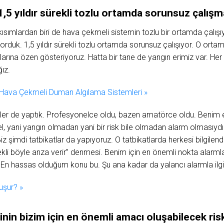
,5 yıldır sürekli tozlu ortamda sorunsuz çalışma
ısımlardan biri de hava çekmeli sistemin tozlu bir ortamda çalışıyo
orduk. 1,5 yıldır sürekli tozlu ortamda sorunsuz çalışıyor. O orta
larına özen gösteriyoruz. Hatta bir tane de yangın erimiz var. Her
ız.
ava Çekmeli Duman Algılama Sistemleri »
estler de yaptık. Profesyonelce oldu, bazen amatörce oldu. Beni
l, yani yangın olmadan yani bir risk bile olmadan alarm olmasıydı
z şimdi tatbikatlar da yapıyoruz. O tatbikatlarda herkesi bilgilen
 böyle arıza verir” denmesi. Benim için en önemli nokta alarmlar
 En hassas olduğum konu bu. Şu ana kadar da yalancı alarmla ilgil
uşur? »
in bizim için en önemli amacı oluşabilecek riski