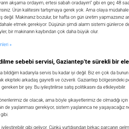
rın akşama ordayım, ertesi sabah oradayım” gibi en geç 48 saat i
visiniz. Ürün kalitesini tartışmaya gerek yok. Ama olaya müdahal
iş değil. Makinanız bozulur, bir hafta on gün üretim yapmazsınız
dahale etmek gerekiyor. Düşünün şimdi alarm sistemi günlerce devr
er, bir makinanın kaybından çok daha büyük olur.
leri »
ilme sebebi servisi, Gaziantep'te sürekli bir el
da bildiğim kadarıyla servis bu kadar iyi değil. Biz en çok da bunun 
k ekipteki arkadaş gayretli ve özverili. Gaziantep bölgesindeki pers
reken bir şey. Bu iyileştirilirse satış politikasını da etkileyebilir.
önerilerimiz de olacak, ama böyle şikayetlerimiz de olmadığı için
emin de yaşlanması gerekiyor, sistem yaşlanınca ne yaşayacağız ne
gibi.
iyileştirebilir gibi geliyor. Çünkü yurtdışından birkaç parçanın gel