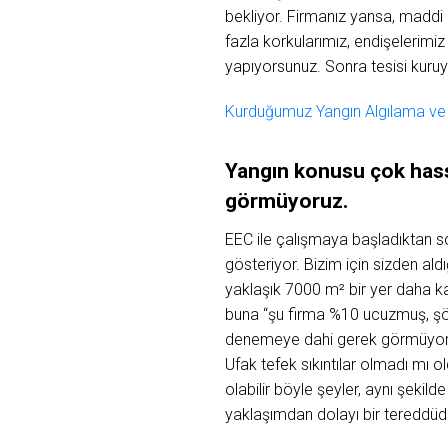
bekliyor. Firmanız yansa, maddi 
fazla korkularımız, endişelerimiz 
yapıyorsunuz. Sonra tesisi kuru
Kurduğumuz Yangın Algılama ve 
Yangın konusu çok hass
görmüyoruz.
EEC ile çalışmaya başladıktan son
gösteriyor. Bizim için sizden ald
yaklaşık 7000 m² bir yer daha ka
buna “şu firma %10 ucuzmuş, şöy
denemeye dahi gerek görmüyoruz. 
Ufak tefek sıkıntılar olmadı mı o
olabilir böyle şeyler, aynı şekild
yaklaşımdan dolayı bir tereddü