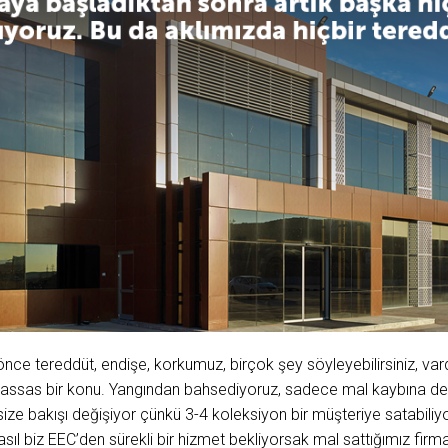
ce tereddüt, endişe, korkumuz, birçok şey söyleyebilirsiniz, va
hassas bir konu. Yangından bahsediyoruz, sadece mal kaybına değ
n size bakışı değişiyor çünkü 3-4 koleksiyon bir müşteriye satabili
Nasıl biz EEC’den sürekli bir hizmet bekliyorsak mal sattığımız firm