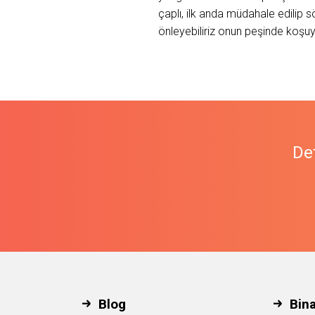
çaplı, ilk anda müdahale edilip
önleyebiliriz onun peşinde koşu
Det
Blog
Bin