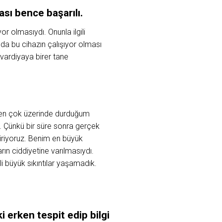
sı bence başarılı.
r olmasıydı. Onunla ilgili
mda bu cihazın çalışıyor olması
 vardiyaya birer tane
m en çok üzerinde durduğum
. Çünkü bir süre sonra gerçek
diriyoruz. Benim en büyük
ın ciddiyetine varılmasıydı.
i büyük sıkıntılar yaşamadık.
 erken tespit edip bilgi