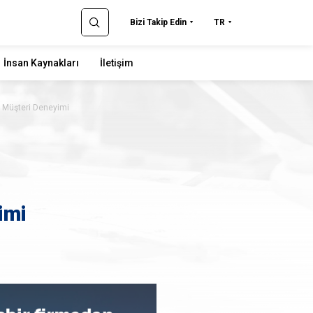
Bizi Takip Edin
TR
İnsan Kaynakları
İletişim
p Müşteri Deneyimi
imi