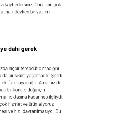
ızı kaybedersiniz. Onun için çok
aat halindeyken bir yatırım
eye dahi gerek
ızda hiçbir tereddüt olmadığını
a da bir sıkıntı yaşamadık. Şimdi
 teklif almayacağız. Ama biz de
s bir konu olduğu için
a noktasına kadar hep ilgiliydi.
rçok hizmet ve ürün alıyoruz,
lmesi ve hızlı davranılmasıydı. Bu