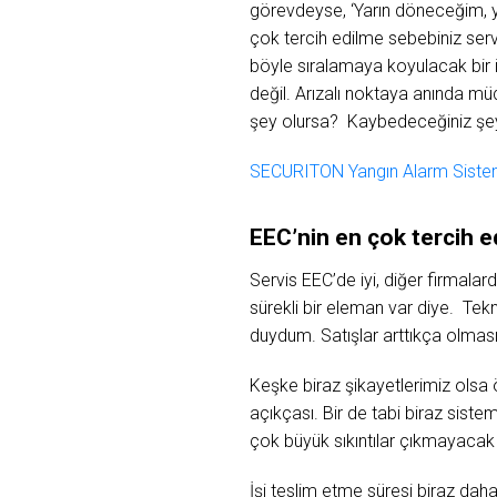
görevdeyse, ‘Yarın döneceğim, ya
çok tercih edilme sebebiniz ser
böyle sıralamaya koyulacak bir 
değil. Arızalı noktaya anında mü
şey olursa? Kaybedeceğiniz şeyl
SECURITON Yangın Alarm Sistem
EEC’nin en çok tercih ed
Servis EEC’de iyi, diğer firmalar
sürekli bir eleman var diye. Tekni
duydum. Satışlar arttıkça olması ge
Keşke biraz şikayetlerimiz olsa 
açıkçası. Bir de tabi biraz sist
çok büyük sıkıntılar çıkmayacak 
İşi teslim etme süresi biraz daha 