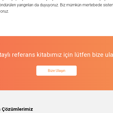
 söndürülen yangınları da duyuyoruz. Biz mümkün mertebede sistem
yoruz.
aylı referans kitabımız için lütfen bize ul
Bize Ulaşın
a Çözümlerimiz