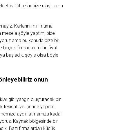
eklettik. Cihazlar bize ulaştı ama
firmayız. Karlarını minimuma
en mesela şöyle yaptım; bize
lemiyoruz ama bu konuda bize bir
e birçok firmada ürünün fiyatı
ya başladık, şöyle olsa böyle
nleyebiliriz onun
lar gibi yangın oluşturacak bir
 tesisatı ve içeride yapılan
şletmemize aydınlatmamıza kadar
lıyoruz. Kaynak bölgesinde bir
adık. Bazı firmalardan küçük