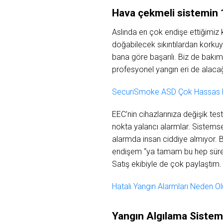
Hava çekmeli sistemin 1
Aslında en çok endişe ettiğimiz k
doğabilecek sıkıntılardan korkuy
bana göre başarılı. Biz de bakım
profesyonel yangın eri de alacağ
SecuriSmoke ASD Çok Hassas H
EEC’nin cihazlarınıza değişik t
nokta yalancı alarmlar. Sistemse
alarmda insan ciddiye almıyor. Bi
endişem “ya tamam bu hep sürekli
Satış ekibiyle de çok paylaştım.
Hatalı Yangın Alarmları Neden Ol
Yangın Algılama Sistemin