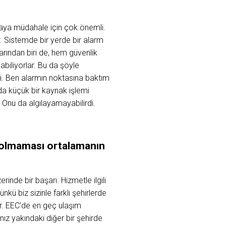
olaya müdahale için çok önemli.
dır. Sistemde bir yerde bir alarm
arından biri de, hem güvenlik
biliyorlar. Bu da şöyle
ldi. Ben alarmın noktasına baktım
da küçük bir kaynak işlemi
Onu da algılayamayabilirdi.
r olmaması ortalamanın
inde bir başarı. Hizmetle ilgili
ü biz sizinle farklı şehirlerde
r. EEC’de en geç ulaşım
ız yakındaki diğer bir şehirde