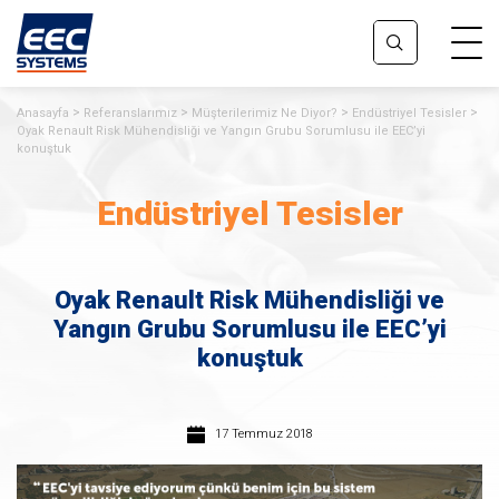
Anasayfa
Referanslarımız
Müşterilerimiz Ne Diyor?
Endüstriyel Tesisler
Oyak Renault Risk Mühendisliği ve Yangın Grubu Sorumlusu ile EEC’yi
konuştuk
Endüstriyel Tesisler
Oyak Renault Risk Mühendisliği ve
Yangın Grubu Sorumlusu ile EEC’yi
konuştuk
17 Temmuz 2018