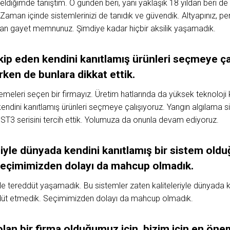
eldiğimde tanıştım. O günden beri, yani yaklaşık 18 yıldan beri 
Zaman içinde sistemlerinizi de tanıdık ve güvendik. Altyapınız, pers
ndan gayet memnunuz. Şimdiye kadar hiçbir aksilik yaşamadık.
kip eden kendini kanıtlamış ürünleri seçmeye ça
rken de bunlara dikkat ettik.
zemeleri seçen bir firmayız. Üretim hatlarında da yüksek teknolo
kendini kanıtlamış ürünleri seçmeye çalışıyoruz. Yangın algılama 
ST3 serisini tercih ettik. Yolumuza da onunla devam ediyoruz.
le dünyada kendini kanıtlamış bir sistem olduğ
Seçimimizden dolayı da mahcup olmadık.
ikle tereddüt yaşamadık. Bu sistemler zaten kaliteleriyle dünyada k
ddüt etmedik. Seçimimizden dolayı da mahcup olmadık.
olan bir firma olduğumuz için, bizim için en öne