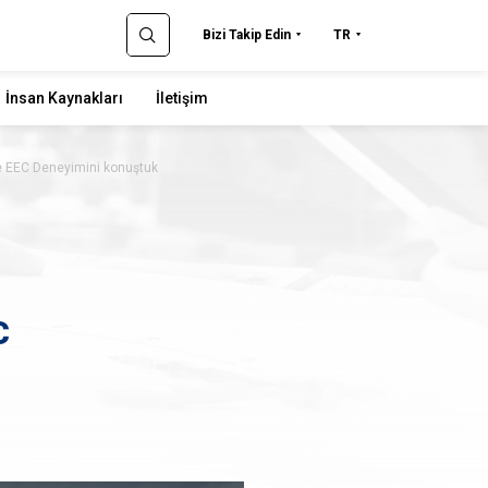
Bizi Takip Edin
TR
İnsan Kaynakları
İletişim
ile EEC Deneyimini konuştuk
C