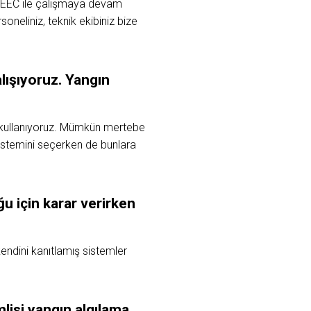
de EEC ile çalışmaya devam
oneliniz, teknik ekibiniz bize
lışıyoruz. Yangın
ji kullanıyoruz. Mümkün mertebe
sistemini seçerken de bunlara
u için karar verirken
endini kanıtlamış sistemler
mlisi yangın algılama