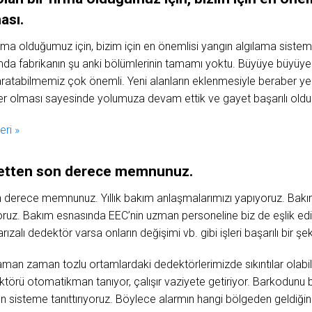
ası.
 firma olduğumuz için, bizim için en önemlisi yangın algılama sist
da fabrikanın şu anki bölümlerinin tamamı yoktu. Büyüye büyüye g
yaratabilmemiz çok önemli. Yeni alanların eklenmesiyle beraber ye
r olması sayesinde yolumuza devam ettik ve gayet başarılı oldu
ri »
metten son derece memnunuz.
n derece memnunuz. Yıllık bakım anlaşmalarımızı yapıyoruz. Bak
oruz. Bakım esnasında EEC’nin uzman personeline biz de eşlik ed
arızalı dedektör varsa onların değişimi vb. gibi işleri başarılı bir şe
aman zaman tozlu ortamlardaki dedektörlerimizde sıkıntılar olabil
ktörü otomatikman tanıyor, çalışır vaziyete getiriyor. Barkodunu b
 sisteme tanıttırıyoruz. Böylece alarmın hangi bölgeden geldiğini