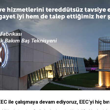
 EEC ile çalışmaya devam ediyoruz, EEC’yi hiç bı