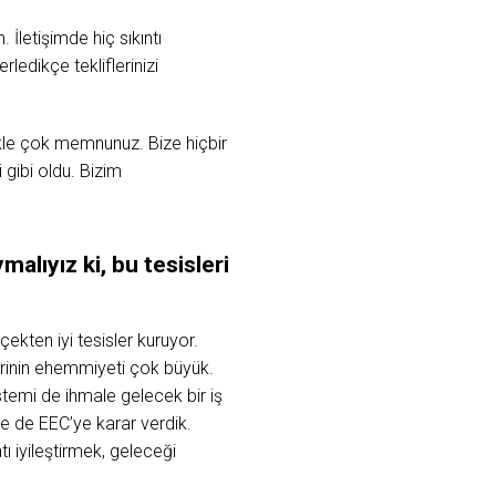
İletişimde hiç sıkıntı
rledikçe tekliflerinizi
ikle çok memnunuz. Bize hiçbir
 gibi oldu. Bizim
malıyız ki, bu tesisleri
ekten iyi tesisler kuruyor.
lerinin ehemmiyeti çok büyük.
stemi de ihmale gelecek bir iş
le de EEC’ye karar verdik.
ı iyileştirmek, geleceği