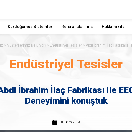
Kurduğumuz Sistemler
Referanslarımız
Hakkımızda
ız
Müşterilerimiz Ne Diyor?
Endüstriyel Tesisler
Abdi İbrahim İlaç Fabrikası 
Endüstriyel Tesisler
Abdi İbrahim İlaç Fabrikası ile EE
Deneyimini konuştuk
01 Ekim 2019