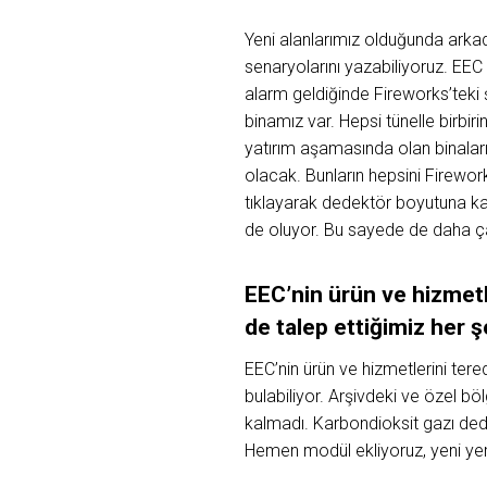
Yeni alanlarımız olduğunda arkad
senaryolarını yazabiliyoruz. EE
alarm geldiğinde Fireworks’teki
binamız var. Hepsi tünelle birbir
yatırım aşamasında olan binalar
olacak. Bunların hepsini Firewor
tıklayarak dedektör boyutuna kad
de oluyor. Bu sayede de daha ça
EEC’nin ürün ve hizmetl
de talep ettiğimiz her 
EEC’nin ürün ve hizmetlerini ter
bulabiliyor. Arşivdeki ve özel b
kalmadı.
Karbondioksit gazı dede
Hemen modül ekliyoruz, yeni yerl