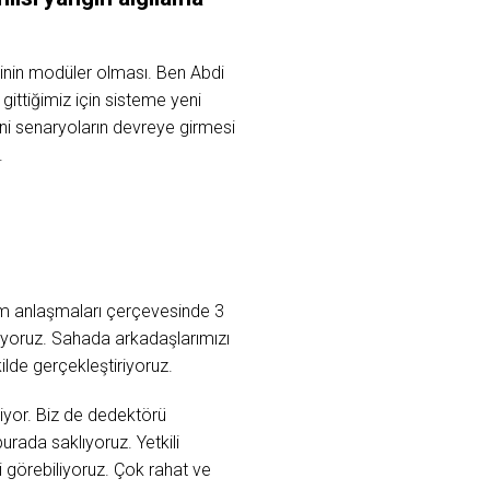
eminin modüler olması. Ben Abdi
ittiğimiz için sisteme yeni
ni senaryoların devreye girmesi
.
ım anlaşmaları çerçevesinde 3
iyoruz. Sahada arkadaşlarımızı
kilde gerçekleştiriyoruz.
iyor. Biz de dedektörü
urada saklıyoruz. Yetkili
 görebiliyoruz. Çok rahat ve