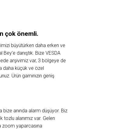
in çok önemli.
vimizi büyütürken daha erken ve
al Bey’e danıştık. Bize VESDA
ede arşivimiz var, 3 bölgeye de
da daha küçük ve özel
unuz. Ürün gamınızın geniş
lsa bize anında alarm düşüyor. Biz
k tozlu alanımız var. Gelen
eta zoom yaparcasına