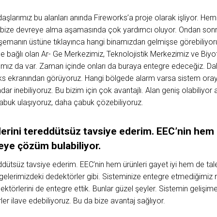
aşlarımız bu alanları anında Fireworks’a proje olarak işliyor. Hem
C bize devreye alma aşamasında çok yardımcı oluyor. Ondan sonra
 şemanın üstüne tıklayınca hangi binamızdan gelmişse görebiliyo
ine bağlı olan Ar- Ge Merkezimiz, Teknolojistik Merkezimiz ve Biyo
ımız da var. Zaman içinde onları da buraya entegre edeceğiz. Da
ks ekranından görüyoruz. Hangi bölgede alarm varsa sistem orayı k
ar inebiliyoruz. Bu bizim için çok avantajlı. Alan geniş olabiliy
buk ulaşıyoruz, daha çabuk çözebiliyoruz.
erini tereddütsüz tavsiye ederim. EEC’nin hem 
şeye çözüm bulabiliyor.
eddütsüz tavsiye ederim. EEC’nin hem ürünleri gayet iyi hem de ta
ölgelerimizdeki dedektörler gibi. Sisteminize entegre etmediğimiz
ktörlerini de entegre ettik. Bunlar güzel şeyler. Sistemin gelişime
er ilave edebiliyoruz. Bu da bize avantaj sağlıyor.