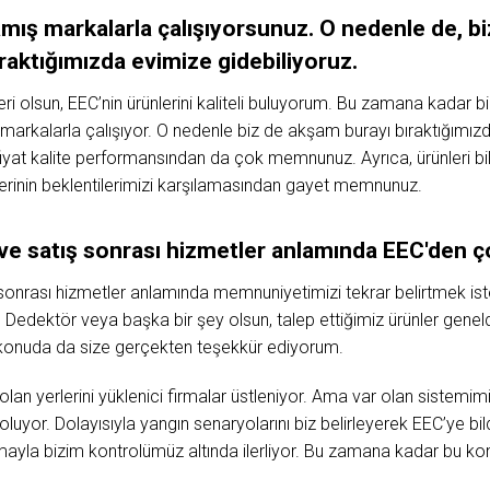
mış markalarla çalışıyorsunuz. O nedenle de, b
raktığımızda evimize gidebiliyoruz.
ri olsun, EEC’nin ürünlerini kaliteli buluyorum. Bu zamana kadar b
markalarla çalışıyor. O nedenle biz de akşam burayı bıraktığımızd
fiyat kalite performansından da çok memnunuz. Ayrıca, ürünleri bil
klerinin beklentilerimizi karşılamasından gayet memnunuz.
 ve satış sonrası hizmetler anlamında EEC'den
sonrası hizmetler anlamında memnuniyetimizi tekrar belirtmek iste
. Dedektör veya başka bir şey olsun, talep ettiğimiz ürünler geneld
 konuda da size gerçekten teşekkür ediyorum.
an yerlerini yüklenici firmalar üstleniyor. Ama var olan sistemimi
uyor. Dolayısıyla yangın senaryolarını biz belirleyerek EEC’ye bild
rmayla bizim kontrolümüz altında ilerliyor. Bu zamana kadar bu konu