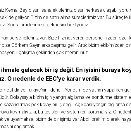
iz Kemal Bey olsun, saha ekipleriniz olsun herkese ulaşabiliyorum. 
 şekilde geliyor. Bizim de satın alma süreçlerimiz var. Bu süreçte ile
uz. Sonra ürünlerimizin gelmesini bekliyoruz.
man personelleriniz var. Bize hizmet veren personelinizden özell
r bize Görkem Sayın arkadaşımız gelir. Artık bizim ekibimizden biri
rdinasyonu, çalışma şeklinden çok memnunuz.
ihmale gelecek bir iş değil. En iyisini buraya koy
ız. O nedenle de EEC’ye karar verdik.
motifidir ve Türkiye'nin lideridir. Yönetim de yatırım yaparken gerç
lüdür. Dolayısıyla bizim için yangın algılama ve söndürme sistem
e kazandırmak pek kolay bir iş değil. Açıkçası yangın algılama si
uraya koymalıyız ki, bu tesisleri ve sistemleri korumalıyız. O neden
ak ve uyarmaksa, bizim de bir işimiz var Abdi İbrahim olarak; hayat
 olmasını sağlamak.