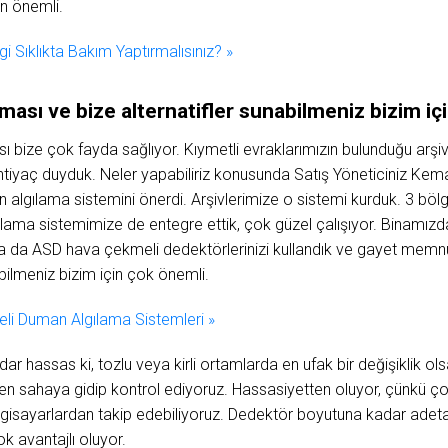
in önemli.
i Sıklıkta Bakım Yaptırmalısınız? »
ması ve bize alternatifler sunabilmeniz bizim iç
ı bize çok fayda sağlıyor. Kıymetli evraklarımızın bulunduğu arşi
ihtiyaç duyduk. Neler yapabiliriz konusunda Satış Yöneticiniz Kem
lgılama sistemini önerdi. Arşivlerimize o sistemi kurduk. 3 bölg
ılama sistemimize de entegre ettik, çok güzel çalışıyor. Binamız
da da ASD hava çekmeli dedektörlerinizi kullandık ve gayet memn
bilmeniz bizim için çok önemli.
 Duman Algılama Sistemleri »
dar hassas ki, tozlu veya kirli ortamlarda en ufak bir değişiklik o
en sahaya gidip kontrol ediyoruz. Hassasiyetten oluyor, çünkü ço
ilgisayarlardan takip edebiliyoruz. Dedektör boyutuna kadar ad
ok avantajlı oluyor.