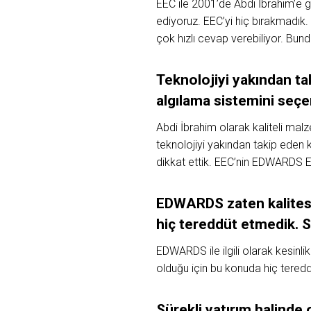
EEC ile 2001’de Abdi İbrahim’e g
ediyoruz. EEC’yi hiç bırakmadık. 
çok hızlı cevap verebiliyor. Bu
Teknolojiyi yakından ta
algılama sistemini seçe
Abdi İbrahim olarak kaliteli mal
teknolojiyi yakından takip eden 
dikkat ettik. EEC’nin EDWARDS E
EDWARDS zaten kalitesiy
hiç tereddüt etmedik. 
EDWARDS ile ilgili olarak kesinl
olduğu için bu konuda hiç tere
Sürekli yatırım halinde 