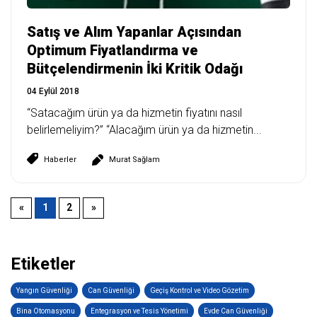
Satış ve Alım Yapanlar Açısından
Optimum Fiyatlandırma ve
Bütçelendirmenin İki Kritik Odağı
04 Eylül 2018
“Satacağım ürün ya da hizmetin fiyatını nasıl
belirlemeliyim?” “Alacağım ürün ya da hizmetin...
Haberler
Murat Sağlam
«
1
2
»
Etiketler
Yangın Güvenliği
Can Güvenliği
Geçiş Kontrol ve Video Gözetim
Bina Otomasyonu
Entegrasyon ve Tesis Yönetimi
Evde Can Güvenliği