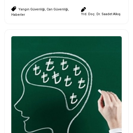
Yangın Güvenliği
,
Can Güvenliği
,
Yrd. Doç. Dr. Saadet Alkış
Haberler