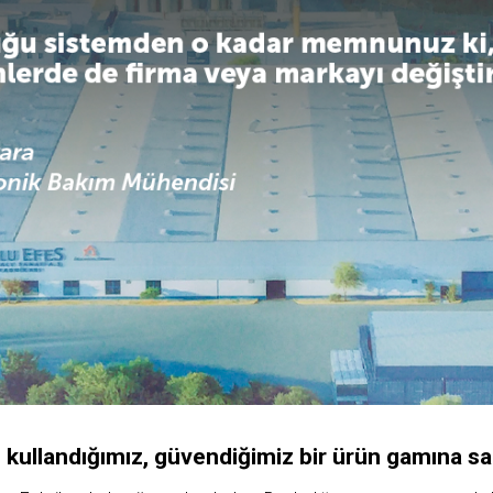
e
kullandığımız,
güvendiğimiz
bir
ürün
gamına
sa