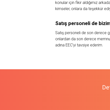
konular için fikir aldığımız ark
kimseler, onlara da teşekkür edi
Satış
personeli
de
bizi
Satış personeli de son derece gü
onlardan da son derece memnunuz
adına
EEC’yi tavsiye ederim.
Det