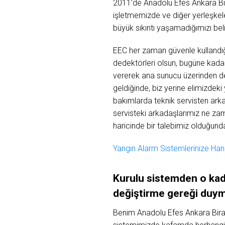
2011’de Anadolu Efes Ankara Bi
işletmemizde ve diğer yerleşkele
büyük sıkıntı yaşamadığımızı bel
EEC her zaman güvenle kullandığ
dedektörleri olsun, bugüne kada
vererek ana sunucu üzerinden de 
geldiğinde, biz yerine elimizdek
bakımlarda teknik servisten arka
servisteki arkadaşlarımız ne zam
haricinde bir talebimiz olduğund
Yangın Alarm Sistemlerinize Hang
Kurulu
sistemden
o
ka
değiştirme
gereği
duym
Benim Anadolu Efes Ankara Bira 