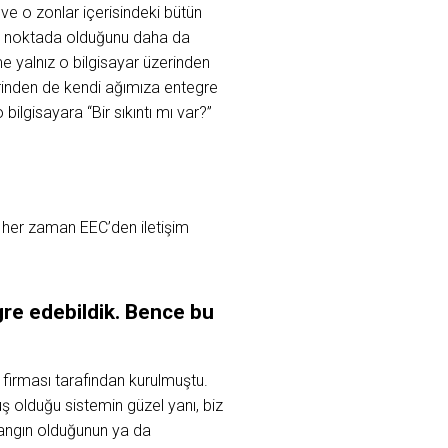
 ve o zonlar içerisindeki bütün
ngi noktada olduğunu daha da
e yalnız o bilgisayar üzerinden
erinden de kendi ağımıza entegre
ilgisayara “Bir sıkıntı mı var?”
 her zaman EEC’den iletişim
gre
edebildik.
Bence
bu
firması tarafından kurulmuştu.
uş olduğu sistemin güzel yanı, biz
yangın olduğunun ya da