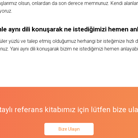
adaşlarımız olsun, onlardan da son derece memnunuz. Kendi alanları
yoruz.
mle
aynı dili
konuşarak
ne
istediğimizi
hemen
anl
ler yüzlü ve talep etmiş olduğumuz herhangi bir isteğimize hızlı
. Yani aynı dili konuşarak bizim ne istediğimizi hemen anlayabil
aylı referans kitabımız için lütfen bize ul
Bize Ulaşın