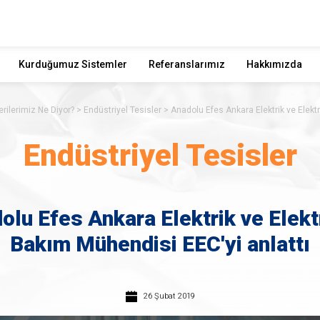
Kurduğumuz Sistemler
Referanslarımız
Hakkımızda
rilerimiz Ne Diyor?
Endüstriyel Tesisler
Anadolu Efes Ankara Elektrik ve Elekt
Endüstriyel Tesisler
olu Efes Ankara Elektrik ve Elekt
Bakım Mühendisi EEC'yi anlattı
26 Şubat 2019