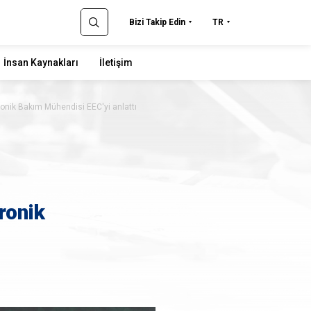
Bizi Takip Edin
TR
İnsan Kaynakları
İletişim
ronik Bakım Mühendisi EEC'yi anlattı
ronik