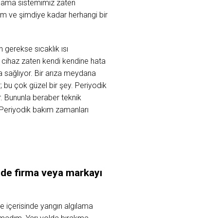
ılama sistemimiz zaten
im ve şimdiye kadar herhangi bir
gerekse sıcaklık ısı
 cihaz zaten kendi kendine hata
a sağlıyor. Bir arıza meydana
 bu çok güzel bir şey. Periyodik
r. Bununla beraber teknik
. Periyodik bakım zamanları
e
de
firma
veya
markayı
 içerisinde yangın algılama