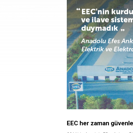
EEC
her
zaman
güvenl