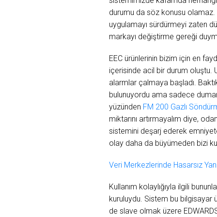
sistemimizde kafamda herhangi bi
durumu da söz konusu olamaz. Bö
uygulamayı sürdürmeyi zaten dü
markayı değiştirme gereği duym
EEC ürünlerinin bizim için en fa
içerisinde acil bir durum oluştu.
alarmlar çalmaya başladı. Baktı
bulunuyordu ama sadece duman d
yüzünden
FM 200 Gazlı Söndür
miktarını artırmayalım diye, od
sistemini deşarj ederek emniyete
olay daha da büyümeden bizi ku
Veri Merkezlerinde Hasarsız Ya
Kullanım kolaylığıyla ilgili bunu
kuruluydu. Sistem bu bilgisayar 
de slave olmak üzere EDWARDS’ın