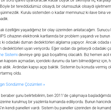
r soru işareti uyandıracak kadar büyük bir sıkıntıyla hiç karşıl
yle bir tereddüdümüz olsaydı, bir olumsuzluk olsaydı işletmemi
şünmezdik. Kurulu sistemden o kadar memnunuz ki ilave bina ve 
adık.
ydalı özelliğini yaşadığımız bir olay üzerinden anlatacağım. Sunucu
 UPS cihazının elektronik kartlarında bir problem yaşandı ve bunun 
k ki odadaki duman dedektörleri algılama yapıyor. Ancak odada ıs
edektörleri uyarı veriyordu. Eğer ısıdan da gelseydi odadaki 
me Sistemi
devreye girip gazı boşaltmış olacaktı. Biz hemen acil 
anın kapısını açmadan, içerideki durumu da tam bilmediğimiz içi
 aldık. Ardından kapıyı açıp baktık. Sistemin bu konuda vermiş old
rtarmış oldu.
ngın Söndürme Çözümleri »
nla beraber şunu belirtebilirim, ben 2011’de çalışmaya başladığımda 
üzerine kurulmuş bir yazılımla kumanda ediliyordu. Bunun haricinde
 kendi panelleri vardı. Sistem bu paneller üzerinden de kumanda 