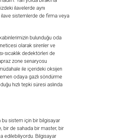
aşmadım. Yarı yolda bırakma
zdeki ilavelerde aynı
ilave sistemlerde de firma veya
 kabinlerimizin bulunduğu oda
neticesi olarak sirenler ve
ı-sıcaklık dedektörleri de
çapraz zone senaryosu
müdahale ile içerideki oksijen
n, hemen odaya gazlı söndürme
uğu hızlı tepki süresi aslında
bu sistem için bir bilgisayar
, bir de sahada bir master, bir
edilebiliyordu. Bilgisayar