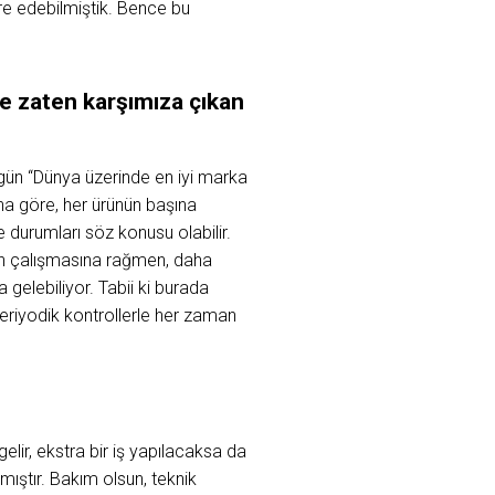
egre edebilmiştik. Bence bu
de
zaten
karşımıza
çıkan
gün “Dünya üzerinde en iyi marka
na göre, her ürünün başına
durumları söz konusu olabilir.
dan çalışmasına rağmen, daha
 gelebiliyor. Tabii ki burada
periyodik kontrollerle her zaman
elir, ekstra bir iş yapılacaksa da
mıştır. Bakım olsun, teknik