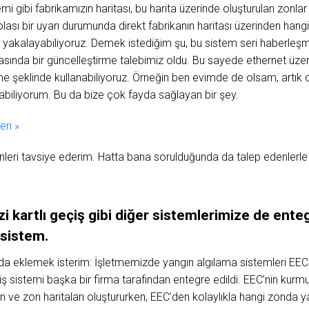
i gibi fabrikamızın haritası, bu harita üzerinde oluşturulan zonlar
 olası bir uyarı durumunda direkt fabrikanın haritası üzerinden ha
z, yakalayabiliyoruz. Demek istediğim şu, bu sistem seri haberleşm
rasında bir güncelleştirme talebimiz oldu. Bu sayede ethernet üz
 şeklinde kullanabiliyoruz. Örneğin ben evimde de olsam, artık o b
abiliyorum. Bu da bize çok fayda sağlayan bir şey.
ri »
nleri tavsiye ederim. Hatta bana sorulduğunda da talep edenlerle
zi
kartlı
geçiş
gibi
diğer
sistemlerimize
de
ente
sistem.
da eklemek isterim: İşletmemizde yangın algılama sistemleri EEC 
eçiş sistemi başka bir firma tarafından entegre edildi. EEC’nin kurm
 ve zon haritaları oluştururken, EEC’den kolaylıkla hangi zonda 