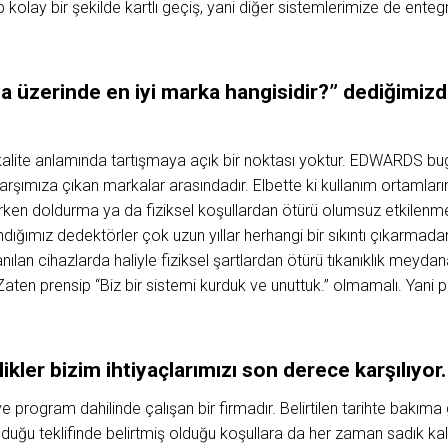
alıp kolay bir şekilde kartlı geçiş, yani diğer sistemlerimize de ent
ya
üzerinde
en
iyi
marka
hangisidir?” dediğimiz
alite anlamında tartışmaya açık bir noktası yoktur. EDWARDS bu
arşımıza çıkan markalar arasındadır. Elbette ki kullanım ortamları
ken doldurma ya da fiziksel koşullardan ötürü olumsuz etkilenme 
ndığımız dedektörler çok uzun yıllar herhangi bir sıkıntı çıkarma
ılan cihazlarda haliyle fiziksel şartlardan ötürü tıkanıklık meydana
aten prensip “Biz bir sistemi kurduk ve unuttuk.” olmamalı. Yani 
likler bizim
ihtiyaçlarımızı
son
derece
karşılıyor.
program dahilinde çalışan bir firmadır. Belirtilen tarihte bakıma g
 olduğu teklifinde belirtmiş olduğu koşullara da her zaman sadık kal