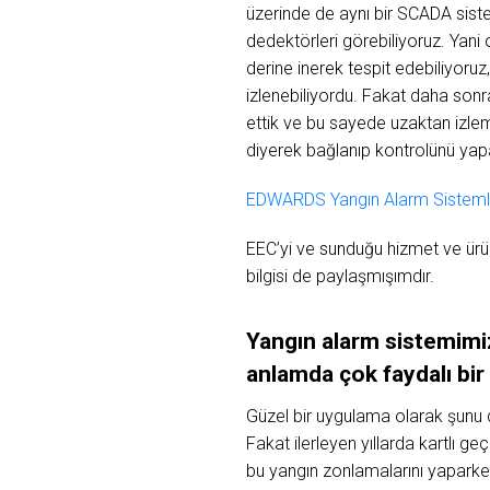
üzerinde de aynı bir SCADA sistem
dedektörleri görebiliyoruz. Yani
derine inerek tespit edebiliyoru
izlenebiliyordu. Fakat daha son
ettik ve bu sayede uzaktan izleme
diyerek bağlanıp kontrolünü yap
EDWARDS Yangın Alarm Sistemle
EEC’yi ve sunduğu hizmet ve ürü
bilgisi de paylaşmışımdır.
Yangın
alarm
sistemimi
anlamda
çok
faydalı
bir
Güzel bir uygulama olarak şunu 
Fakat ilerleyen yıllarda kartlı g
bu yangın zonlamalarını yaparken