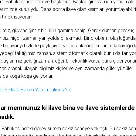
ra Fabrikası’nda göreve başladım. Başladığım zaman yangın alg
rimizde kuruluydu. Daha sonra ilave olan kısımları yorumlayabilir
irtmek istiyorum.
ımız, güvendiğimiz bir ürün gamına sahip. Gerek duman gerek ışın 
r bizi hiçbir zaman yarı yolda bırakmadı. Bir problem oluştuğunda
bu uyarıyı bizlerle paylaşıyor ve bu anlamda kullanım kolaylığı d
i yedeği taktığımız zaman, sistem otomatik olarak bunu da tanıyor;
daşlarımız geldiği zaman, eğer bir eksiklik varsa bunu gideriyorla
an arasak ulaşabildiğimiz kişiler ve aynı zamanda güler yüzlüler
a da koşa koşa geliyorlar.
i Sıklıkta Bakım Yaptırmalısınız? »
dar
memnunuz
ki
ilave
bina
ve
ilave
sistemlerd
adık.
Fabrikası’ndaki görev sürem sekiz seneye yaklaştı. Bu sekiz sene