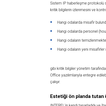
Sistem IP haberleşme protokolü say
kritik bilgilerin izlenmesini ve kon
Hangi odalarda misafir bulun
Hangi odalarda personel (hou
Hangi odaların temizlenmekt
Hangi odaların yeni misafirler 
gibi kritik bilgiler yönetim tarafın
Office yazılımlarıyla entegre edile
çalışır.
Estetiği ön planda tutan 
INTEREL'in kendi tasarladığı ve İt