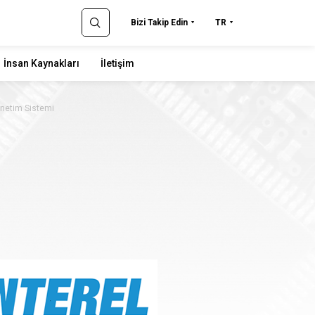
Bizi Takip Edin
TR
İnsan Kaynakları
İletişim
netim Sistemi