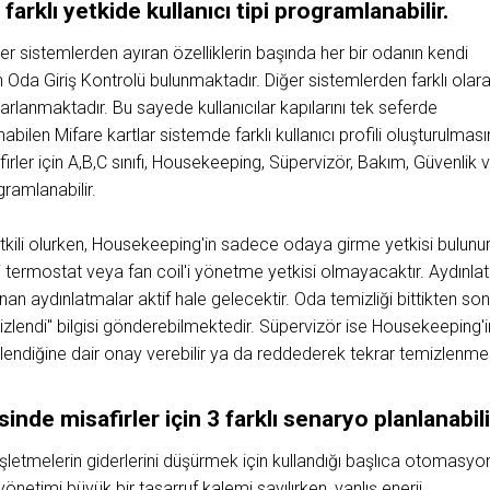
farklı yetkide kullanıcı tipi programlanabilir.
r sistemlerden ayıran özelliklerin başında her bir odanın kendi
 Oda Giriş Kontrolü bulunmaktadır. Diğer sistemlerden farklı olar
rlanmaktadır. Bu sayede kullanıcılar kapılarını tek seferde
len Mifare kartlar sistemde farklı kullanıcı profili oluşturulması
firler için A,B,C sınıfı, Housekeeping, Süpervizör, Bakım, Güvenlik 
gramlanabilir.
tkili olurken, Housekeeping'in sadece odaya girme yetkisi bulunur
termostat veya fan coil'i yönetme yetkisi olmayacaktır. Aydınla
 aydınlatmalar aktif hale gelecektir. Oda temizliği bittikten 
lendi" bilgisi gönderebilmektedir. Süpervizör ise Housekeeping'i
ndiğine dair onay verebilir ya da reddederek tekrar temizlenmesi
de misafirler için 3 farklı senaryo planlanabili
şletmelerin giderlerini düşürmek için kullandığı başlıca otomasyo
yönetimi büyük bir tasarruf kalemi sayılırken, yanlış enerji