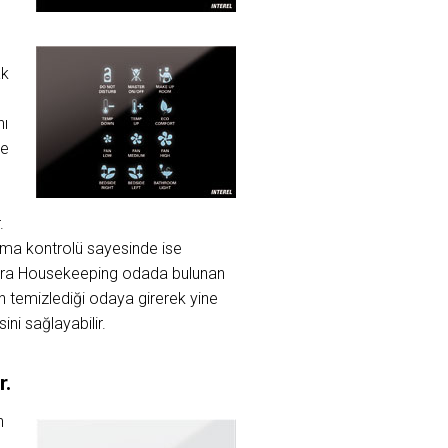
ak
nı
ve
.
tma kontrolü sayesinde ise
sonra Housekeeping odada bulunan
n temizlediği odaya girerek yine
ni sağlayabilir.
r.
n