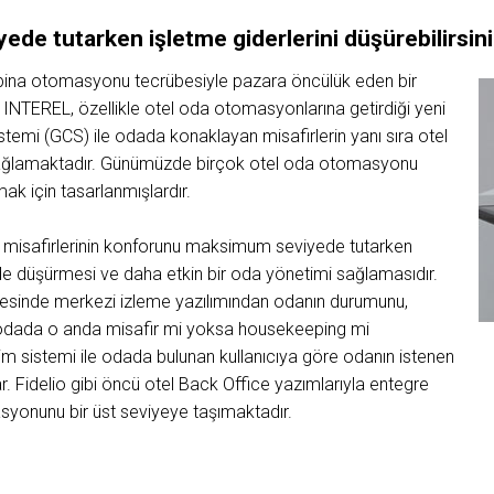
e tutarken işletme giderlerini düşürebilirsini
e bina otomasyonu tecrübesiyle pazara öncülük eden bir
n INTEREL, özellikle otel oda otomasyonlarına getirdiği yeni
temi (GCS) ile odada konaklayan misafirlerin yanı sıra otel
 sağlamaktadır. Günümüzde birçok otel oda otomasyonu
ak için tasarlanmışlardır.
tel misafirlerinin konforunu maksimum seviyede tutarken
ede düşürmesi ve daha etkin bir oda yönetimi sağlamasıdır.
yesinde merkezi izleme yazılımından odanın durumunu,
 odada o anda misafir mi yoksa housekeeping mi
etim sistemi ile odada bulunan kullanıcıya göre odanın istenen
ar. Fidelio gibi öncü otel Back Office yazımlarıyla entegre
syonunu bir üst seviyeye taşımaktadır.