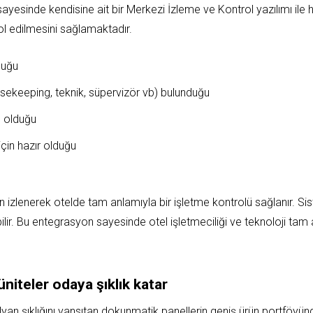
esinde kendisine ait bir Merkezi İzleme ve Kontrol yazılımı ile h
trol edilmesini sağlamaktadır.
duğu
sekeeping, teknik, süpervizör vb) bulunduğu
e olduğu
için hazır olduğu
dan izlenerek otelde tam anlamıyla bir işletme kontrolü sağlanır. Si
bilir. Bu entegrasyon sayesinde otel işletmeciliği ve teknoloji tam 
üniteler odaya şıklık katar
alyan şıklığını yansıtan dokunmatik panellerin geniş ürün portföyün