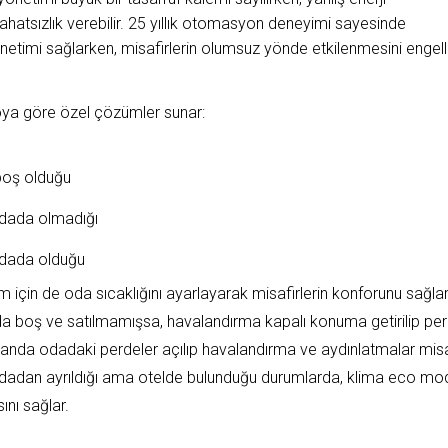
ahatsızlık verebilir. 25 yıllık otomasyon deneyimi sayesinde
netimi sağlarken, misafirlerin olumsuz yönde etkilenmesini engell
ya göre özel çözümler sunar:
boş olduğu
 odada olmadığı
 odada olduğu
için de oda sıcaklığını ayarlayarak misafirlerin konforunu sağlar
a boş ve satılmamışsa, havalandırma kapalı konuma getirilip per
ığı anda odadaki perdeler açılıp havalandırma ve aydınlatmalar misaf
in odadan ayrıldığı ama otelde bulunduğu durumlarda, klima eco 
ını sağlar.