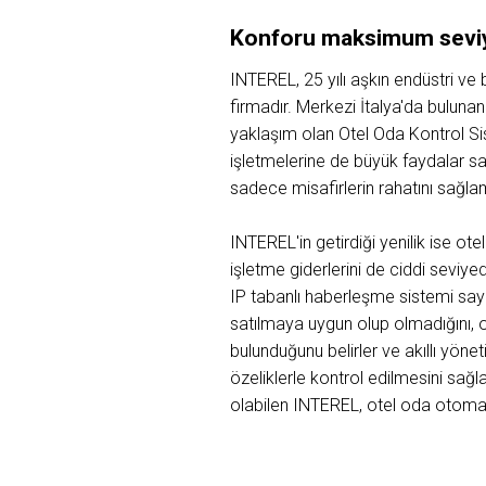
Konforu maksimum seviyed
INTEREL, 25 yılı aşkın endüstri v
firmadır. Merkezi İtalya'da buluna
yaklaşım olan Otel Oda Kontrol Sis
işletmelerine de büyük faydalar
sadece misafirlerin rahatını sağlam
INTEREL'in getirdiği yenilik ise o
işletme giderlerini de ciddi seviy
IP tabanlı haberleşme sistemi sa
satılmaya uygun olup olmadığını,
bulunduğunu belirler ve akıllı yön
özeliklerle kontrol edilmesini sağl
olabilen INTEREL, otel oda otoma