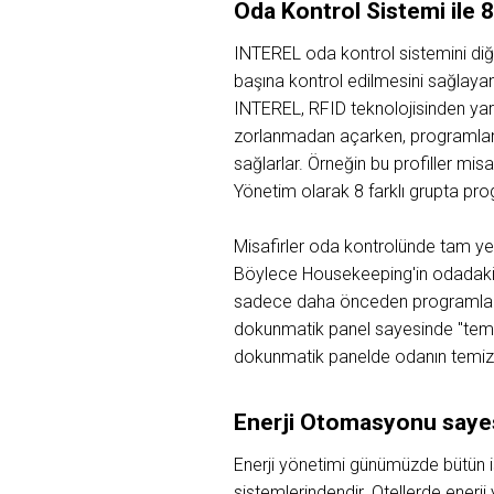
Oda Kontrol Sistemi ile 8 
INTEREL oda kontrol sistemini diğe
başına kontrol edilmesini sağlayan
INTEREL, RFID teknolojisinden yara
zorlanmadan açarken, programlanabi
sağlarlar. Örneğin bu profiller misa
Yönetim olarak 8 farklı grupta pro
Misafirler oda kontrolünde tam ye
Böylece Housekeeping'in odadaki 
sadece daha önceden programlanan
dokunmatik panel sayesinde "temiz
dokunmatik panelde odanın temizle
Enerji Otomasyonu sayesin
Enerji yönetimi günümüzde bütün i
sistemlerindendir. Otellerde enerji 