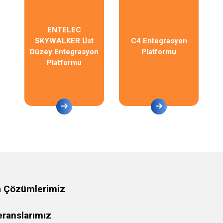
ENTELEC
SKYWALKER Üst
C4 Entegrasyon
Düzey Entegrasyon
Platformu
Platformu
a Çözümlerimiz
eranslarımız