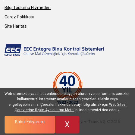
Bilgi Toplumu Hizmetleri
Çerez Politikası
Site Haritası
Web sitemizde yasal düzenlemelere uygun oturum ve performans çerezleri
kullanıyoruz. İsterseniz ayarlarınızdan çerezleri silebilir veya
engelleyebilirsiniz. Çerezler hakkında detaylı bilgi almak için
Web Sitesi
Çerezlerine İlişkin Aydınlatma Metni
'ni incelemenizi rica ederiz.
Kabul Ediyorum
EEC Entegre Bina Kontrol Sistemleri Sanayi ve Ticaret A.Ş. © 2026
X