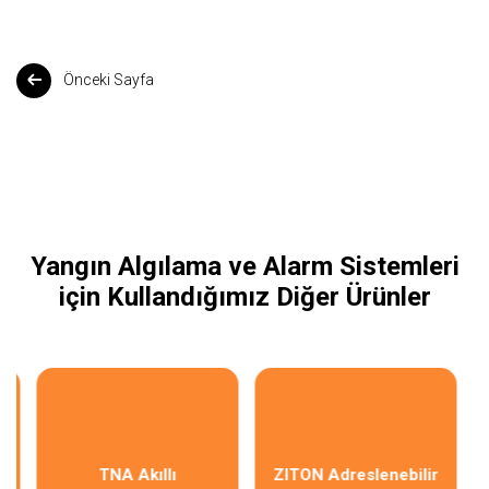
Önceki Sayfa
Yangın Algılama ve Alarm Sistemleri
için Kullandığımız Diğer Ürünler
TNA Akıllı
ZITON Adreslenebilir
rm