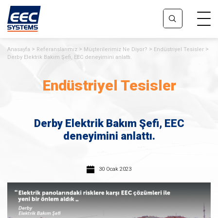
Anasayfa
Referanslarımız
Müşterilerimiz Ne Diyor?
Endüstriyel Tesisler
Derby Elektrik Bakım Şefi, EEC deneyimini anlattı.
Endüstriyel Tesisler
Derby Elektrik Bakım Şefi, EEC
deneyimini anlattı.
30 Ocak 2023