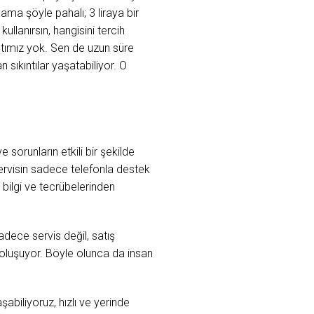
 ama şöyle pahalı; 3 liraya bir
ullanırsın, hangisini tercih
ıkıntımız yok. Sen de uzun süre
n sıkıntılar yaşatabiliyor. O
sorunların etkili bir şekilde
ervisin sadece telefonla destek
ilgi ve tecrübelerinden
 Sadece servis değil, satış
n oluşuyor. Böyle olunca da insan
biliyoruz, hızlı ve yerinde