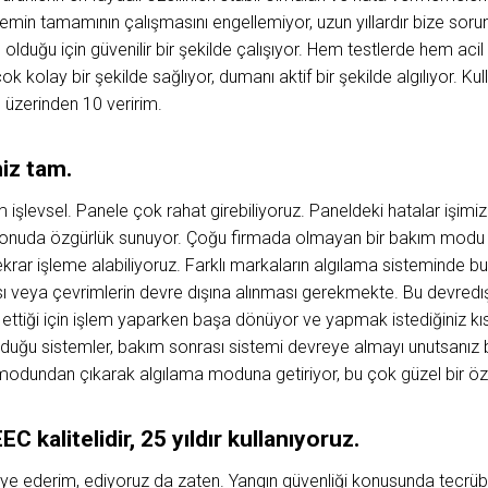
min tamamının çalışmasını engellemiyor, uzun yıllardır bize sorun 
olduğu için güvenilir bir şekilde çalışıyor. Hem testlerde hem aci
 çok kolay bir şekilde sağlıyor, dumanı aktif bir şekilde algılıyor. Ku
 üzerinden 10 veririm.
iz tam.
em işlevsel. Panele çok rahat girebiliyoruz. Paneldeki hatalar işi
u konuda özgürlük sunuyor. Çoğu firmada olmayan bir bakım modu
tekrar işleme alabiliyoruz. Farklı markaların algılama sisteminde bu
sı veya çevrimlerin devre dışına alınması gerekmekte. Bu devredı
 ettiği için işlem yaparken başa dönüyor ve yapmak istediğiniz kıs
duğu sistemler, bakım sonrası sistemi devreye almayı unutsanız bi
odundan çıkarak algılama moduna getiriyor, bu çok güzel bir öze
C kalitelidir, 25 yıldır kullanıyoruz.
siye ederim, ediyoruz da zaten. Yangın güvenliği konusunda tecrü