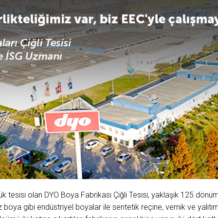
 tesisi olan DYO Boya Fabrikası Çiğli Tesisi, yaklaşık 125 dönüm
z boya gibi endüstriyel boyalar ile sentetik reçine, vernik ve yalı