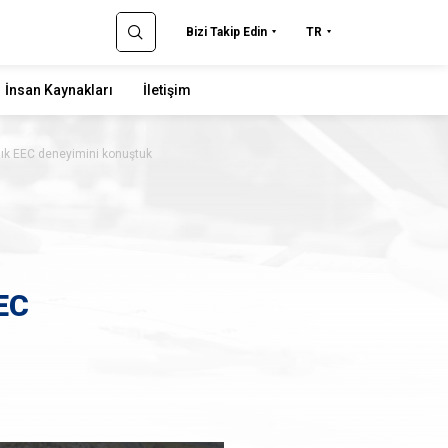
Bizi Takip Edin
TR
İnsan Kaynakları
İletişim
llık EEC deneyimini konuştuk
EEC