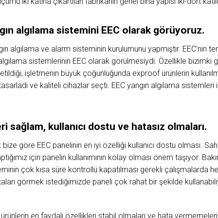
ümü iki katına çıkartılan fabrikanın genel bina yapısı iki-dört katlıd
ngın algılama sistemini EEC olarak görüyoruz.
gın algılama ve alarm sisteminin kurulumunu yapmıştır. EEC'nin t
 algılama sistemlerinin EEC olarak görülmesiydi. Özellikle bizimki g
e üretildiği, işletmenin büyük çoğunluğunda exproof ürünlerin kullanı
asarladı ve kaliteli cihazlar seçti. EEC yangın algılama sistemleri 
eri sağlam, kullanıcı dostu ve hatasız olmaları.
 bize göre EEC panelinin en iyi özelliği kullanıcı dostu olması. Sah
ptığımız için panelin kullanımının kolay olması önem taşıyor. Bakı
minin çok kısa süre kontrollü kapatılması gerekli çalışmalarda her
ları görmek istediğimizde paneli çok rahat bir şekilde kullanabili
 ürünlerin en faydalı özellikleri stabil olmaları ve hata vermemele