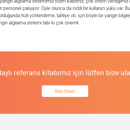
yangın algılama sistemimiz bizim kalbimiz, çok önem verdiğimiz hay
ersonel çalışıyor. Öyle olunca da ciddi bir kullanıcı yükü var. Bu ki
duğunda hızlı yönlendirme, tahliye vb. için böyle bir yangın bilgi
gın algılama sistemi tabi ki çok önemli.
aylı referans kitabımız için lütfen bize ul
Bize Ulaşın