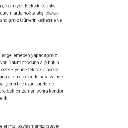
çıkarmıyor. Elektrik kesintisi
l durumlarda nokta atışı olarak
llandığımız ürünlerin kalitesine ve
mizi engellemeden yapacağımız
 var. Bakım moduna alıp bütün
 özellik yerine tek tek alandaki
şına alma sürecinde hata var ise
a işlemi bile uzun sürelerde
le belli bir zaman sonra kendisi
llik.
belerimizi paylaşmamızı isteyen