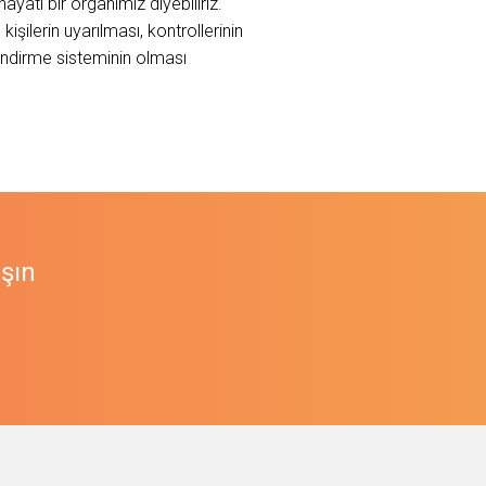
ati bir organımız diyebiliriz.
şilerin uyarılması, kontrollerinin
lendirme sisteminin olması
aşın