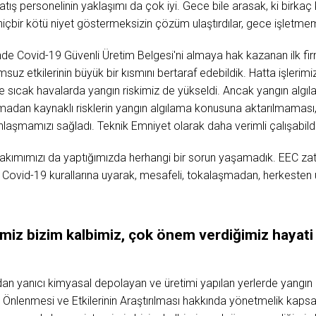
atış personelinin yaklaşımı da çok iyi. Gece bile arasak, ki birka
hiçbir kötü niyet göstermeksizin çözüm ulaştırdılar, gece işletmem
de Covid-19 Güvenli Üretim Belgesi'ni almaya hak kazanan ilk fi
uz etkilerinin büyük bir kısmını bertaraf edebildik. Hatta işlerimi
 sıcak havalarda yangın riskimiz de yükseldi. Ancak yangın algıl
şmadan kaynaklı risklerin yangın algılama konusuna aktarılmama
unlaşmamızı sağladı. Teknik Emniyet olarak daha verimli çalışabildi
ımımızı da yaptığımızda herhangi bir sorun yaşamadık. EEC zaten
 Covid-19 kurallarına uyarak, mesafeli, tokalaşmadan, herkesten 
miz bizim kalbimiz, çok önem verdiğimiz hayati
ndan yanıcı kimyasal depolayan ve üretimi yapılan yerlerde yangın
Önlenmesi ve Etkilerinin Araştırılması hakkında yönetmelik kaps