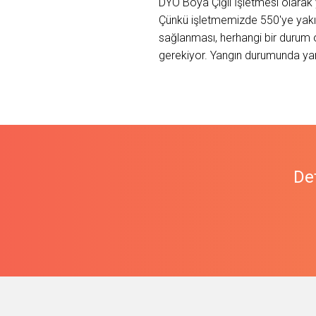
DYO Boya Çiğli İşletmesi olarak 
Çünkü işletmemizde 550'ye yakın p
sağlanması, herhangi bir durum ol
gerekiyor. Yangın durumunda yan
Det