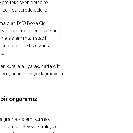
ç kere teknisyen personel
ize kısa sürede geldiler.
rma olan DYO Boya Çiğli
z ve fazla mesailerimizde artış
ama sistemimizin stabil
sı, bu dönemde bize zaman
k.
 kurallara uyarak, hatta çift
uzak, birbirimize yaklaşmayalım
 bir organımız
 algılama sistemi kurmak
amında Üst Seviye kuruluş olan