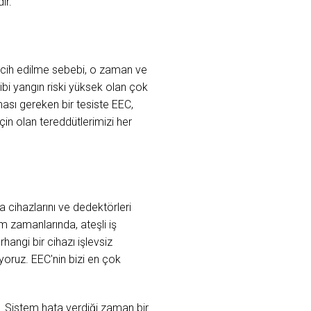
ır.
ercih edilme sebebi, o zaman ve
ibi yangın riski yüksek olan çok
lması gereken bir tesiste EEC,
için olan tereddütlerimizi her
a cihazlarını ve dedektörleri
m zamanlarında, ateşli iş
hangi bir cihazı işlevsiz
yoruz. EEC'nin bizi en çok
ri. Sistem hata verdiği zaman bir