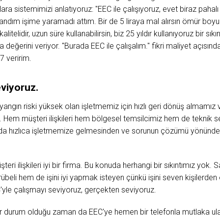
ara sistemimizi anlatıyoruz: "EEC ile çalışıyoruz, evet biraz pahalı
landım işime yaramadı attım. Bir de 5 liraya mal alırsın ömür boyu k
litelidir, uzun süre kullanabilirsin, biz 25 yıldır kullanıyoruz bir s
a değerini veriyor. "Burada EEC ile çalışalım." fikri maliyet açısında
 veririm.
eviyoruz.
ngın riski yüksek olan işletmemiz için hızlı geri dönüş almamız ve 
 Hem müşteri ilişkileri hem bölgesel temsilcimiz hem de teknik s
nda hızlıca işletmemize gelmesinden ve sorunun çözümü yönünde b
üşteri ilişkileri iyi bir firma. Bu konuda herhangi bir sıkıntımız yok.
rübeli hem de işini iyi yapmak isteyen çünkü işini seven kişilerde
C'yle çalışmayı seviyoruz, gerçekten seviyoruz.
Bir durum olduğu zaman da EEC'ye hemen bir telefonla mutlaka ulaşa