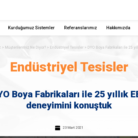
Kurduğumuz Sistemler
Referanslarımız
Hakkımızda
z
Müşterilerimiz Ne Diyor?
Endüstriyel Tesisler
DYO Boya Fabrikaları ile 25 yı
Endüstriyel Tesisler
O Boya Fabrikaları ile 25 yıllık 
deneyimini konuştuk
23 Mart 2021