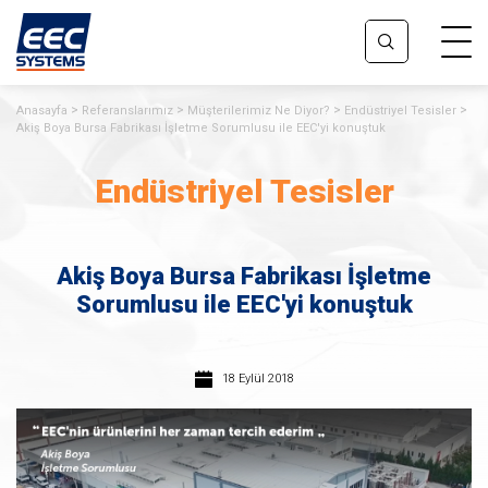
Anasayfa
Referanslarımız
Müşterilerimiz Ne Diyor?
Endüstriyel Tesisler
Akiş Boya Bursa Fabrikası İşletme Sorumlusu ile EEC'yi konuştuk
Endüstriyel Tesisler
Akiş Boya Bursa Fabrikası İşletme
Sorumlusu ile EEC'yi konuştuk
18 Eylül 2018