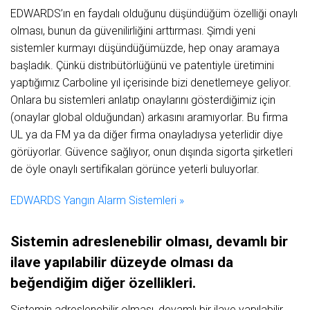
EDWARDS’ın en faydalı olduğunu düşündüğüm özelliği onaylı
olması, bunun da güvenilirliğini arttırması. Şimdi yeni
sistemler kurmayı düşündüğümüzde, hep onay aramaya
başladık. Çünkü distribütörlüğünü ve patentiyle üretimini
yaptığımız Carboline yıl içerisinde bizi denetlemeye geliyor.
Onlara bu sistemleri anlatıp onaylarını gösterdiğimiz için
(onaylar global olduğundan) arkasını aramıyorlar. Bu firma
UL ya da FM ya da diğer firma onayladıysa yeterlidir diye
görüyorlar. Güvence sağlıyor, onun dışında sigorta şirketleri
de öyle onaylı sertifikaları görünce yeterli buluyorlar.
EDWARDS Yangın Alarm Sistemleri »
Sistemin
adreslenebilir
olması,
devamlı
bir
ilave
yapılabilir
düzeyde olması
da
beğendiğim
diğer
özellikleri.
Sistemin adreslenebilir olması, devamlı bir ilave yapılabilir