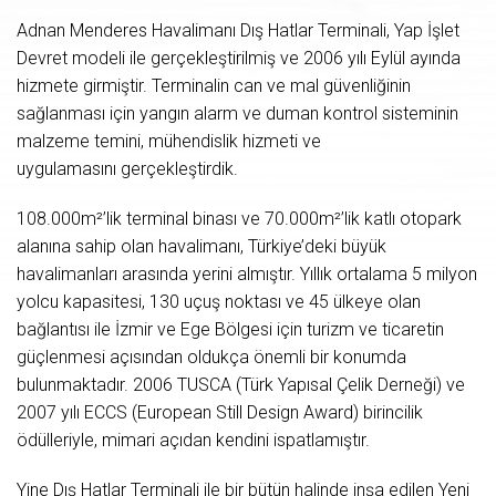
Adnan Menderes Havalimanı Dış Hatlar Terminali, Yap İşlet
Devret modeli ile gerçekleştirilmiş ve 2006 yılı Eylül ayında
hizmete girmiştir. Terminalin can ve mal güvenliğinin
sağlanması için yangın alarm ve duman kontrol sisteminin
malzeme temini, mühendislik hizmeti ve
uygulamasını gerçekleştirdik.
108.000m²’lik terminal binası ve 70.000m²’lik katlı otopark
alanına sahip olan havalimanı, Türkiye’deki büyük
havalimanları arasında yerini almıştır. Yıllık ortalama 5 milyon
yolcu kapasitesi, 130 uçuş noktası ve 45 ülkeye olan
bağlantısı ile İzmir ve Ege Bölgesi için turizm ve ticaretin
güçlenmesi açısından oldukça önemli bir konumda
bulunmaktadır. 2006 TUSCA (Türk Yapısal Çelik Derneği) ve
2007 yılı ECCS (European Still Design Award) birincilik
ödülleriyle, mimari açıdan kendini ispatlamıştır.
Yine Dış Hatlar Terminali ile bir bütün halinde inşa edilen Yeni