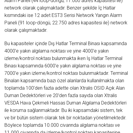
Alarm Paneli (44 loop-döngü, 11.000 adres kapasitesi ile)
network olarak çalışmaktadır. Benzer şekilde İç Hatlar
kısmındaki ise 12 adet EST3 Serisi Network Yangın Alarm
Paneli (91 loop-döngü, 22.750 adres kapasitesi ile) network
olarak çalışmaktadır.
Bu kapasiteler içinde Dış Hatlar Terminal Binası kapsamında
4000’e yakın algılama noktası ve yine 4000’e yakın
izleme/kontrol noktası bulunmakta iken İş Hatlar Terminal
Binası kapsamında 6000’e yakın algılama noktası ve yine
7000’e yakın izleme/kontrol noktası bulunmaktadır. Terminal
Binaları kapsamında bazı özel alanlarda kullanılmakta olan
toplamda 100’den fazla adette olan Xtralis OSID Açık Alan
Duman Dedektörleri ve 20’den fazla sayıda olan Xtralis
VESDA Hava Çekmeli Hassas Duman Algılama Dedektörleri
ile koruma sağlanmaktadır. Bu iki kapsamdaki sistem, tek
ve bir bütün sistem olarak tek bir noktadan yönetilmektedir.
Böylece toplamda 10.000 civarında algılama noktası ve
11.000 civarında da izleme/kontrol noktası kapasitesine