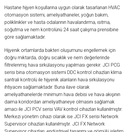
Hastane hijyen koşullarına uygun olarak tasarlanan HVAC
otomasyon sistemi, ameliyathaneler, yoğun bakım,
poliklinikler ve hasta odalarının havalandırma, ısıtma,
soğutma ve nem kontrolünü 24 saat çalışma prensibine
göre sağlamaktadır.
Hijyenik ortamlarda bakteri oluşumunu engellemek için
doğru miktarda, doğru sıcaklık ve nem değerlerinde
filtrelenmiş hava sirkülasyonu yapılması gerekir. JCI PCG
serisi bina otomasyon sistemi DDC kontrol cihazları klima
santrali kontrolü ile hijyenik alanların hava sirkülasyonu
ihtiyacını sağlamaktadır. Buna ilave olarak
ameliyathanelerde minimum hava debisi ve hava akışının
daima koridordan ameliyathaneye olmasını sağlamak
amacı ile JCI PCV serisi VAV kontrol cihazları kullanılmıştır.
Merkezi yönetim cihazı olarak ise JCI FX serisi Network
Supervisor cihazları kullanılmıştır. JCI FX Network
Supervisor cihazları, endüstriyel tasarımı ve gömülü işletim