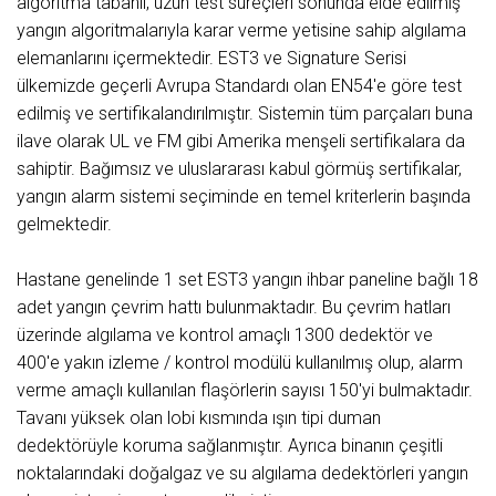
algoritma tabanlı, uzun test süreçleri sonunda elde edilmiş
yangın algoritmalarıyla karar verme yetisine sahip algılama
elemanlarını içermektedir. EST3 ve Signature Serisi
ülkemizde geçerli Avrupa Standardı olan EN54'e göre test
edilmiş ve sertifikalandırılmıştır. Sistemin tüm parçaları buna
ilave olarak UL ve FM gibi Amerika menşeli sertifikalara da
sahiptir. Bağımsız ve uluslararası kabul görmüş sertifikalar,
yangın alarm sistemi seçiminde en temel kriterlerin başında
gelmektedir.
Hastane genelinde 1 set EST3 yangın ihbar paneline bağlı 18
adet yangın çevrim hattı bulunmaktadır. Bu çevrim hatları
üzerinde algılama ve kontrol amaçlı 1300 dedektör ve
400'e yakın izleme / kontrol modülü kullanılmış olup, alarm
verme amaçlı kullanılan flaşörlerin sayısı 150'yi bulmaktadır.
Tavanı yüksek olan lobi kısmında ışın tipi duman
dedektörüyle koruma sağlanmıştır. Ayrıca binanın çeşitli
noktalarındaki doğalgaz ve su algılama dedektörleri yangın