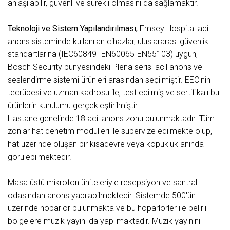
anlaşılabilir, güvenli ve sürekli olmasını da sağlamaktır.
Teknoloji ve Sistem Yapılandırılması;
Emsey Hospital acil
anons sisteminde kullanılan cihazlar, uluslararası güvenlik
standartlarına (IEC60849 -EN60065-EN55103) uygun,
Bosch Security bünyesindeki Plena serisi acil anons ve
seslendirme sistemi ürünleri arasından seçilmiştir. EEC'nin
tecrübesi ve uzman kadrosu ile, test edilmiş ve sertifikalı bu
ürünlerin kurulumu gerçekleştirilmiştir.
Hastane genelinde 18 acil anons zonu bulunmaktadır. Tüm
zonlar hat denetim modülleri ile süpervize edilmekte olup,
hat üzerinde oluşan bir kısadevre veya kopukluk anında
görülebilmektedir.
Masa üstü mikrofon üniteleriyle resepsiyon ve santral
odasından anons yapılabilmektedir. Sistemde 500'ün
üzerinde hoparlör bulunmakta ve bu hoparlörler ile belirli
bölgelere müzik yayını da yapılmaktadır. Müzik yayınını