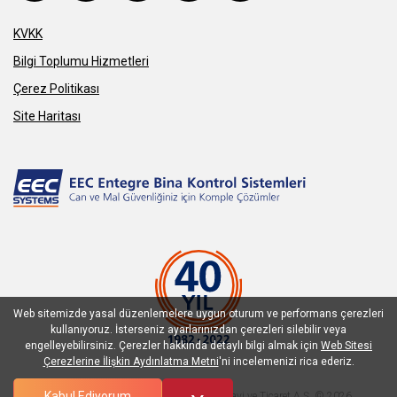
KVKK
Bilgi Toplumu Hizmetleri
Çerez Politikası
Site Haritası
Web sitemizde yasal düzenlemelere uygun oturum ve performans çerezleri
kullanıyoruz. İsterseniz ayarlarınızdan çerezleri silebilir veya
engelleyebilirsiniz. Çerezler hakkında detaylı bilgi almak için
Web Sitesi
Çerezlerine İlişkin Aydınlatma Metni
'ni incelemenizi rica ederiz.
Kabul Ediyorum
EEC Entegre Bina Kontrol Sistemleri Sanayi ve Ticaret A.Ş. © 2026