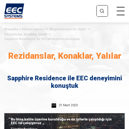
Anasayfa
Referanslarımız
Müşterilerimiz Ne Diyor?
Rezidanslar, Konaklar, Yalılar
Sapphire Residence ile EEC deneyimini konuştuk
Rezidanslar, Konaklar, Yalılar
Sapphire Residence ile EEC deneyimini
konuştuk
31 Mart 2020