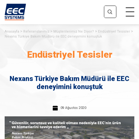
Anasayfa
Referanslarımız
Müşterilerimiz Ne Diyor?
Endüstriyel Tesisler
Nexans Türkiye Bakım Müdürü ile EEC deneyimini konuştuk
Endüstriyel Tesisler
Nexans Türkiye Bakım Müdürü ile EEC
deneyimini konuştuk
09 Ağustos 2020