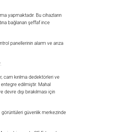
lama yapmaktadır. Bu cihazların
tına bağlanan şeffaf ince
ol panellerinin alarm ve arıza
.
r, cam kırılma dedektörleri ve
entegre edilmiştir. Mahal
e devre dışı bırakılması için
n görüntüleri güvenlik merkezinde