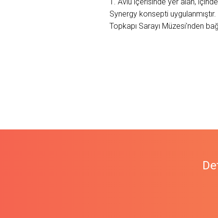
1. Avlu içerisinde yer alan, içi
Synergy konsepti uygulanmıştır. 
Topkapı Sarayı Müzesi'nden bağ
Det