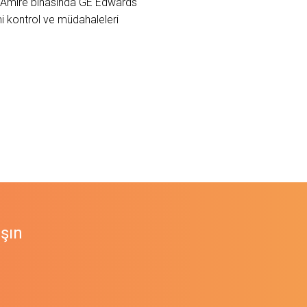
-ı Amire binasında GE Edwards
mi kontrol ve müdahaleleri
aşın