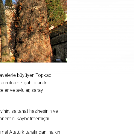
ilavelerle büyüyen Topkapı
ların ikametgahı olarak
çeler ve avlular, saray
nin, saltanat hazinesinin ve
önemini kaybetmemiştir.
al Atatürk tarafından, halkın