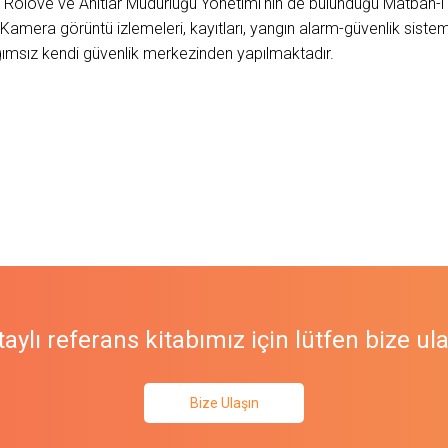
nde Rölöve ve Anıtlar Müdürlüğü Yönetimi'nin de bulunduğu Matbah
Kamera görüntü izlemeleri, kayıtları, yangın alarm-güvenlik siste
ımsız kendi güvenlik merkezinden yapılmaktadır.
aylı referans kitabımız için lütfen bize ul
Bize Ulaşın