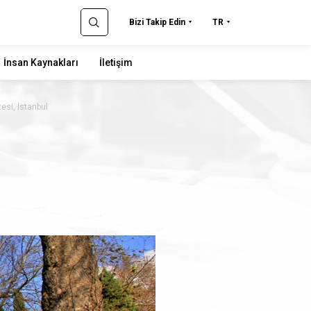
Bizi Takip Edin
TR
İnsan Kaynakları
İletişim
esi, İstanbul