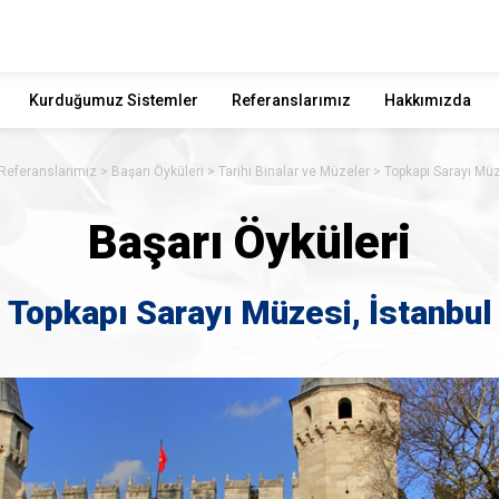
Kurduğumuz Sistemler
Referanslarımız
Hakkımızda
Referanslarımız
Başarı Öyküleri
Tarihi Binalar ve Müzeler
Topkapı Sarayı Müz
Başarı Öyküleri
Topkapı Sarayı Müzesi, İstanbul