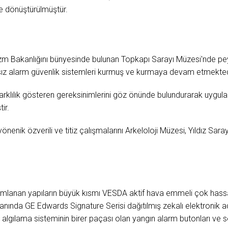
e dönüştürülmüştür.
rizm Bakanlığını bünyesinde bulunan Topkapı Sarayı Müzesi'nde p
ırsız alarm güvenlik sistemleri kurmuş ve kurmaya devam etmekted
arklılık gösteren gereksinimlerini göz önünde bulundurarak uygul
ir.
nenik özverili ve titiz çalışmalarını Arkeloloji Müzesi, Yıldız Sar
mlanan yapıların büyük kısmı VESDA aktif hava emmeli çok hassa
anında GE Edwards Signature Serisi dağıtılmış zekalı elektronik a
n algılama sisteminin birer paçası olan yangın alarm butonları ve sesl