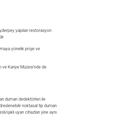
eyderpey yapılan restorasyon
ir.
amaya yönelik proje ve
ayı ve Kariye Müzesi'nde de
n duman dedektörleri ile
dreslenebilir noktasal tip duman
i/ışıklı uyarı cihazları yine aynı