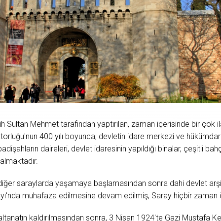
ih Sultan Mehmet tarafından yaptırılan, zaman içerisinde bir çok 
atorluğu'nun 400 yılı boyunca, devletin idare merkezi ve hükümdar
dişahların daireleri, devlet idaresinin yapıldığı binalar, çeşitli bah
 almaktadır.
 diğer saraylarda yaşamaya başlamasından sonra dahi devlet arşivi
ayı'nda muhafaza edilmesine devam edilmiş, Saray hiçbir zaman 
ltanatın kaldırılmasından sonra, 3 Nisan 1924'te Gazi Mustafa Kem