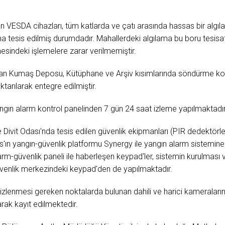
an VESDA cihazları, tüm katlarda ve çatı arasında hassas bir algı
ına tesis edilmiş durumdadır. Mahallerdeki algılama bu boru tesisa
sindeki işlemelere zarar verilmemiştir.
n Kumaş Deposu, Kütüphane ve Arşiv kısımlarında söndürme kontr
ktarılarak entegre edilmiştir.
gın alarm kontrol panelinden 7 gün 24 saat izleme yapılmaktadır
Divit Odası'nda tesis edilen güvenlik ekipmanları (PIR dedektörle
ın yangın-güvenlik platformu Synergy ile yangın alarm sistemine 
arm-güvenlik paneli ile haberleşen keypad'ler, sistemin kurulması v
güvenlik merkezindeki keypad'den de yapılmaktadır.
 izlenmesi gereken noktalarda bulunan dahili ve harici kameraları
larak kayıt edilmektedir.