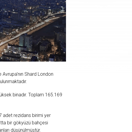
le Avrupa'nın Shard London
bulunmaktadır.
 yüksek binadır. Toplam 165.169
7 adet rezidans birimi yer
tta bir gökyüzü bahçesi
anları düşünülmüştür.