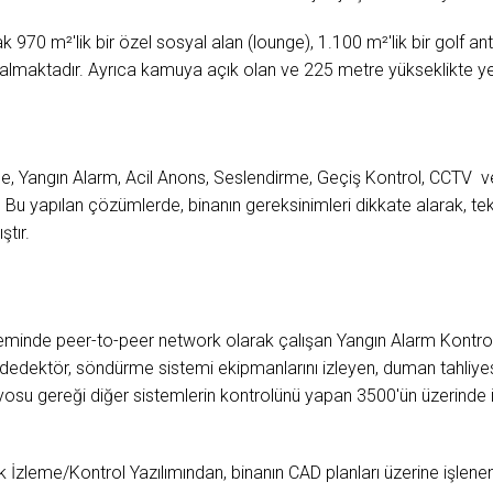
ak 970 m²'lik bir özel sosyal alan (lounge), 1.100 m²'lik bir golf 
 almaktadır. Ayrıca kamuya açık olan ve 225 metre yükseklikte yer
de, Yangın Alarm, Acil Anons, Seslendirme, Geçiş Kontrol, CCTV
Bu yapılan çözümlerde, binanın gereksinimleri dikkate alarak, te
ştır.
inde peer-to-peer network olarak çalışan Yangın Alarm Kontrol 
 dedektör, söndürme sistemi ekipmanlarını izleyen, duman tahliye
yosu gereği diğer sistemlerin kontrolünü yapan 3500'ün üzerinde
İzleme/Kontrol Yazılımından, binanın CAD planları üzerine işlene