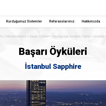
Kurduğumuz Sistemler
Referanslarımız
Hakkımızda
fa
Referanslarımız
Başarı Öyküleri
Rezidanslar, Konaklar, Yalılar
İstanbul 
Başarı Öyküleri
İstanbul Sapphire