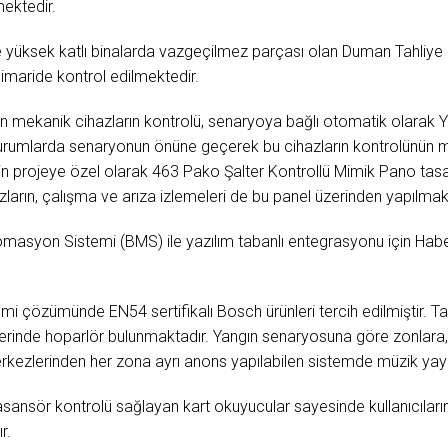
mektedir.
le yüksek katlı binalarda vazgeçilmez parçası olan Duman Tahliy
mimaride kontrol edilmektedir.
an mekanik cihazların kontrolü, senaryoya bağlı otomatik olarak Y
durumlarda senaryonun önüne geçerek bu cihazların kontrolünün 
çin projeye özel olarak 463 Pako Şalter Kontrollü Mimik Pano tasa
arın, çalışma ve arıza izlemeleri de bu panel üzerinden yapılmakt
omasyon Sistemi (BMS) ile yazılım tabanlı entegrasyonu için Hab
i çözümünde EN54 sertifikalı Bosch ürünleri tercih edilmiştir. Tah
rinde hoparlör bulunmaktadır. Yangın senaryosuna göre zonlara, 
rkezlerinden her zona ayrı anons yapılabilen sistemde müzik yay
ansör kontrolü sağlayan kart okuyucular sayesinde kullanıcıların k
r.