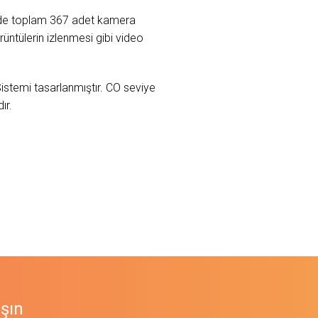
lerde toplam 367 adet kamera
rüntülerin izlenmesi gibi video
stemi tasarlanmıştır. CO seviye
ır.
aşın