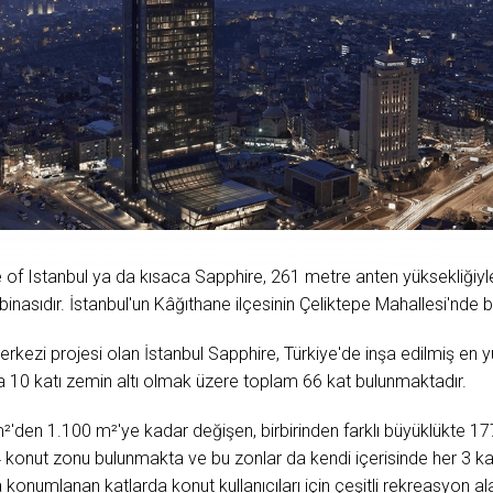
 of Istanbul ya da kısaca Sapphire, 261 metre anten yüksekliğiy
inasıdır. İstanbul'un Kâğıthane ilçesinin Çeliktepe Mahallesi'nde 
merkezi projesi olan İstanbul Sapphire, Türkiye'de inşa edilmiş en
da 10 katı zemin altı olmak üzere toplam 66 kat bulunmaktadır.
²'den 1.100 m²'ye kadar değişen, birbirinden farklı büyüklükte 17
 konut zonu bulunmakta ve bu zonlar da kendi içerisinde her 3 ka
konumlanan katlarda konut kullanıcıları için çeşitli rekreasyon al