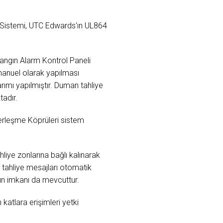
e Sistemi, UTC Edwards'ın UL864
angın Alarm Kontrol Paneli
manuel olarak yapılması
rımı yapılmıştır. Duman tahliye
adır.
erleşme Köprüleri sistem
liye zonlarına bağlı kalınarak
tahliye mesajları otomatik
ın imkanı da mevcuttur.
atlara erişimleri yetki