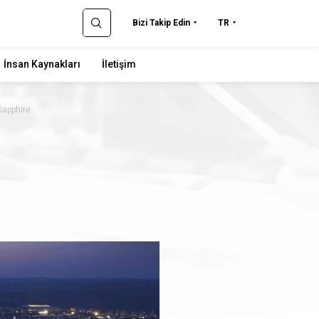
Bizi Takip Edin
TR
İnsan Kaynakları
İletişim
Sapphire